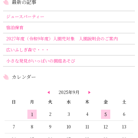
最新の記事
ジュースパーティー
宿泊保育
2027年度（令和9年度）入園児対象 入園説明会のご案内
広いふしぎ森で・・・
小さな発見がいっぱいの園庭あそび
カレンダー
2025年9月
日
月
火
水
木
金
土
2
3
4
6
1
5
7
8
9
10
11
12
13