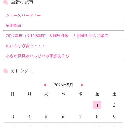
最新の記事
ジュースパーティー
宿泊保育
2027年度（令和9年度）入園児対象 入園説明会のご案内
広いふしぎ森で・・・
小さな発見がいっぱいの園庭あそび
カレンダー
2026年5月
日
月
火
水
木
金
土
2
1
3
4
5
6
7
8
9